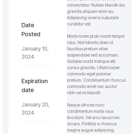
consectetur. Nullam blandit dui
gravida aliquam enim eu.
Adipiscing viverra vulputate
curabitur est.
Date
Posted
Morbi lorem proin morbi tempor
risus. Nisl lobortis diam id
January 10,
faucibus pretium vitae
suspendisse sed accumsan.
2024
Sodales morbi tristique elit
cursus gravida. Ullamcorper
commodo eget pulvinar
Expiration
pretium. Condimentum rhoncus
commodo amet nec auctor
date
nibh vel mi blandit.
January 20,
Neque ultrices nunc
condimentum morbi risus
2024
tincidunt. Vel arcu lacus non
ornare. Porttitor in rhoncus
magna augue adipiscing.