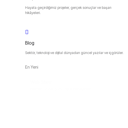
Hayata geçirdiğimiz projeler, gerçek sonuçlar ve başarı
hikâyeleri.
Blog
Sektör, teknoloji ve dijital dünyadan güncel yazılar ve içgörüler.
En Yeni
Web Sitesi
Fikirden ürüne, güçlü dijital deneyimler.