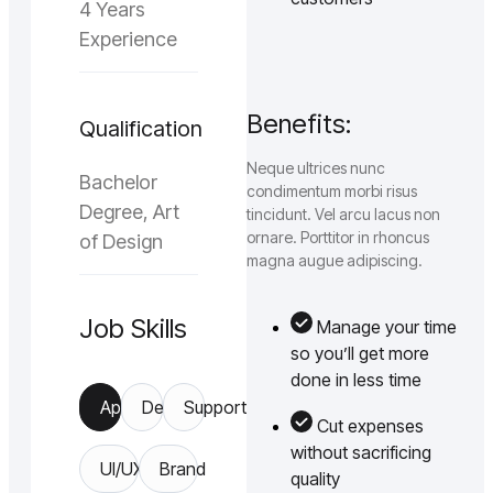
4 Years
Experience
Benefits:
Qualification
Neque ultrices nunc
Bachelor
condimentum morbi risus
Degree, Art
tincidunt. Vel arcu lacus non
ornare. Porttitor in rhoncus
of Design
magna augue adipiscing.
Job Skills
Manage your time
so you’ll get more
done in less time
App
Design
Support
Cut expenses
without sacrificing
UI/UX
Brand
quality