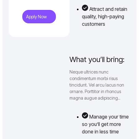
Attract and retain
quality, high-paying
Apply Now
customers
What you’ll bring:
Neque ultrices nunc
condimentum morbi risus
tincidunt. Vel arcu lacus non
ornare. Porttitor in rhoncus
magna augue adipiscing..
Manage your time
so you’ll get more
done in less time