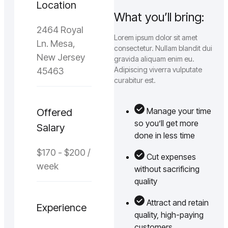
Location
What you’ll bring:
2464 Royal
Lorem ipsum dolor sit amet
Ln. Mesa,
consectetur. Nullam blandit dui
New Jersey
gravida aliquam enim eu.
Adipiscing viverra vulputate
45463
curabitur est.
Manage your time
Offered
so you’ll get more
Salary
done in less time
$170 - $200 /
Cut expenses
week
without sacrificing
quality
Attract and retain
Experience
quality, high-paying
customers