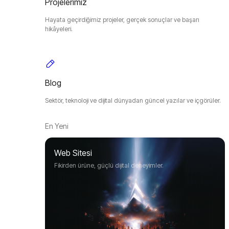
Projelerimiz
Hayata geçirdiğimiz projeler, gerçek sonuçlar ve başarı
hikâyeleri.
Blog
Sektör, teknoloji ve dijital dünyadan güncel yazılar ve içgörüler.
En Yeni
Web Sitesi
Fikirden ürüne, güçlü dijital deneyimler.