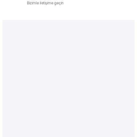
Bizimle iletişime geçin
We're building the future of
NextSaaS—
come build It with us.