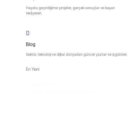
Hayata geçirdiğimiz projeler, gerçek sonuçlar ve başarı
hikâyeleri.
Blog
Sektör, teknoloji ve dijital dünyadan güncel yazılar ve içgörüler.
En Yeni
Web Sitesi
Fikirden ürüne, güçlü dijital deneyimler.