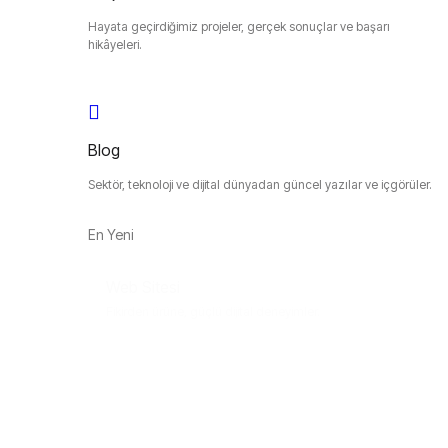
Hayata geçirdiğimiz projeler, gerçek sonuçlar ve başarı
hikâyeleri.
Blog
Sektör, teknoloji ve dijital dünyadan güncel yazılar ve içgörüler.
En Yeni
Web Sitesi
Fikirden ürüne, güçlü dijital deneyimler.