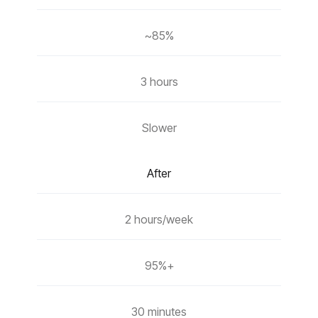
~85%
3 hours
Slower
After
2 hours/week
95%+
30 minutes