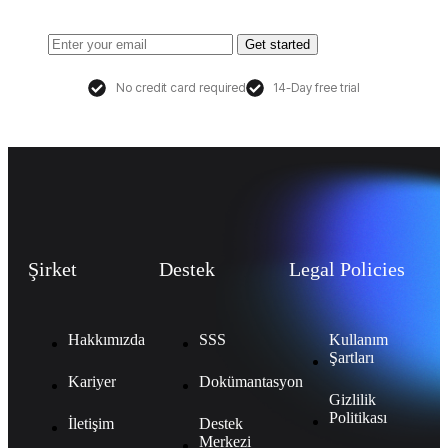
Get started
No credit card required
14-Day free trial
Şirket
Destek
Legal Policies
Hakkımızda
SSS
Kullanım
Şartları
Kariyer
Dokümantasyon
Gizlilik
Politikası
İletişim
Destek
Merkezi