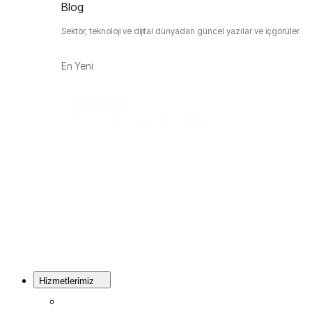
Blog
Sektör, teknoloji ve dijital dünyadan güncel yazılar ve içgörüler.
En Yeni
Web Sitesi
Fikirden ürüne, güçlü dijital deneyimler.
Hizmetlerimiz