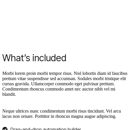
What’s included
Morbi lorem proin morbi tempor risus. Nisl lobortis diam id faucibus
pretium vitae suspendisse sed accumsan. Sodales morbi tristique elit
cursus gravida. Ullamcorper commodo eget pulvinar pretium.
Condimentum rhoncus commodo amet nec auctor nibh vel mi
blandit.
Neque ultrices nunc condimentum morbi risus tincidunt. Vel arcu
lacus non ornare. Porttitor in rhoncus magna augue adipiscing.
Drag-and-drop automation builder