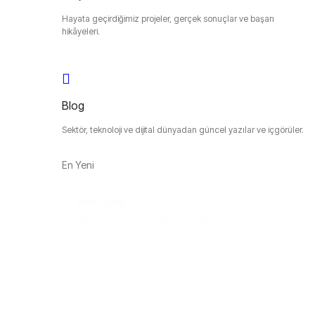
Hayata geçirdiğimiz projeler, gerçek sonuçlar ve başarı
hikâyeleri.
Blog
Sektör, teknoloji ve dijital dünyadan güncel yazılar ve içgörüler.
En Yeni
Web Sitesi
Fikirden ürüne, güçlü dijital deneyimler.