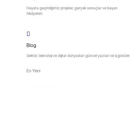
Hayata geçirdiğimiz projeler, gerçek sonuçlar ve başarı
hikâyeleri.
Blog
Sektör, teknoloji ve dijital dünyadan güncel yazılar ve içgörüler.
En Yeni
Web Sitesi
Fikirden ürüne, güçlü dijital deneyimler.