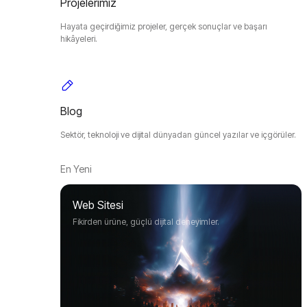
Projelerimiz
Hayata geçirdiğimiz projeler, gerçek sonuçlar ve başarı
hikâyeleri.
Blog
Sektör, teknoloji ve dijital dünyadan güncel yazılar ve içgörüler.
En Yeni
Web Sitesi
Fikirden ürüne, güçlü dijital deneyimler.